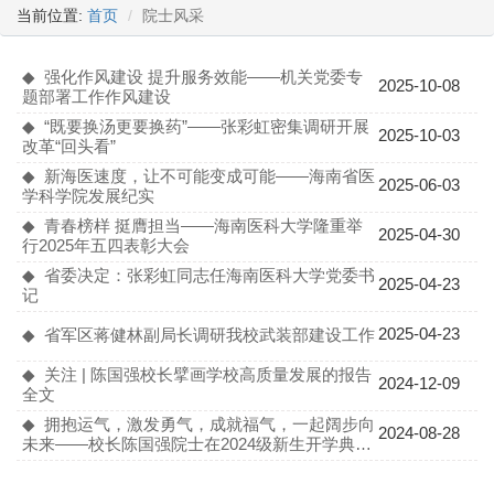
当前位置:
首页
院士风采
◆ 强化作风建设 提升服务效能——机关党委专
2025-10-08
题部署工作作风建设
◆ “既要换汤更要换药”——张彩虹密集调研开展
2025-10-03
改革“回头看”
◆ 新海医速度，让不可能变成可能——海南省医
2025-06-03
学科学院发展纪实
◆ 青春榜样 挺膺担当——海南医科大学隆重举
2025-04-30
行2025年五四表彰大会
◆ 省委决定：张彩虹同志任海南医科大学党委书
2025-04-23
记
2025-04-23
◆ 省军区蒋健林副局长调研我校武装部建设工作
◆ 关注 | 陈国强校长擘画学校高质量发展的报告
2024-12-09
全文
◆ ​拥抱运气，激发勇气，成就福气，一起阔步向
2024-08-28
未来——校长陈国强院士在2024级新生开学典礼
上的讲话