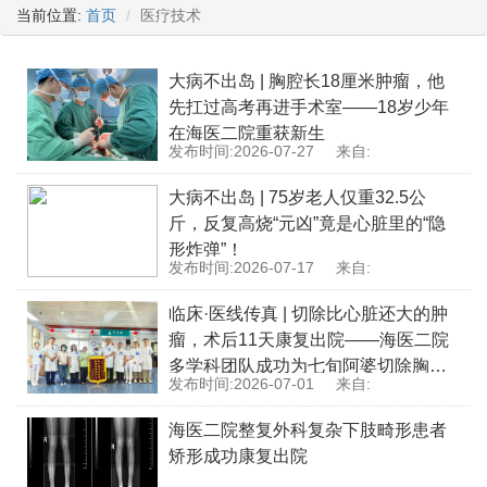
当前位置:
首页
医疗技术
大病不出岛 | 胸腔长18厘米肿瘤，他
先扛过高考再进手术室——18岁少年
在海医二院重获新生
发布时间:2026-07-27
来自:
大病不出岛 | 75岁老人仅重32.5公
斤，反复高烧“元凶”竟是心脏里的“隐
形炸弹”！
发布时间:2026-07-17
来自:
临床·医线传真 | 切除比心脏还大的肿
瘤，术后11天康复出院——海医二院
多学科团队成功为七旬阿婆切除胸腔
发布时间:2026-07-01
来自:
巨大肿瘤
海医二院整复外科复杂下肢畸形患者
矫形成功康复出院