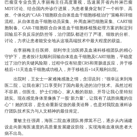
巴瘤亚专业负责人李丽梅主任高度重视，迅速展开省内外淋巴瘤
MDT讨论、结合国内外诊疗进展，为患者
量身定制
了
一个
科学
、
高
效、个体化的
“CAR-T细胞
联合
自体造血干细胞移植治疗
”
策略和详细
流程
。
从
自体造血干细胞动员采集、
外周血淋巴细胞采集、
CART细
胞制备、
CAR-T细胞
联合自体造血干细胞移植预处理方案的制定到
回输
后不良反应的防控等
，
治疗团队都进行了严谨、细致的分析、
讨论，力求让患者能安全地从这项高端技术中最大程度的获益。
在李丽梅主任医师、胡利华主治医师及血液科移植团队的精心
守护下，患者按计划顺利回输自体造血干细胞及
CART细胞，
平稳度
过了治疗的关键风险期
，
过程中仅有轻度
CRS和胃肠道反应，并于移
植后+11天造血干细胞成功植入，并于移植后+14天
顺利出院。
出院时，王女士一家难掩感激之情，含泪说到：
“很幸运来到海
医二院，让我在家门口享受到了国内最先进的治疗技术。虽然过程
不容易，但医生、护士们细心、家人般的鼓励、开导让我心里特别
踏实。现在感觉身体里像换了一股‘新力量’，让我有了战胜病魔的信
心”！她的笑容，是生命重新绽放的最美诠释，也是对我院血液科诊
疗团队技术实力与人文精神的最佳肯定。
董敏主任强调，海医二院血液团队将撑篙不已，逐步从内涵建
设走向新海医速度的高质量发展建设阶段，实现海南血液病患者大
病不出岛。