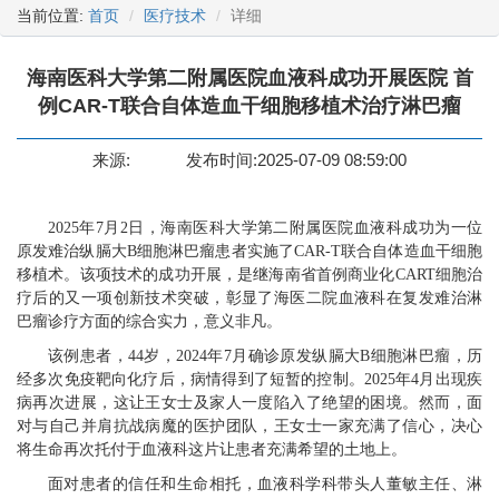
当前位置:
首页
医疗技术
详细
海南医科大学第二附属医院血液科成功开展医院 首
例CAR-T联合自体造血干细胞移植术治疗淋巴瘤
来源:
发布时间:2025-07-09 08:59:00
2025年7月2日，海南医科大学第二附属医院血液科成功为
一位
原发难治纵膈大
B细胞淋巴瘤患者实施了
CAR-T
联合自体造血干细胞
移植术
。
该
项技术的成功开展，
是继海南省首例商业化
CART细胞治
疗后的又一项创新技术突破，彰显了海医二院血液科在复发难治淋
巴瘤诊疗方面的综合实力，
意义非凡。
该例患者，
44岁，2024年7月确诊原发纵膈大B细胞淋巴瘤，历
经多次免疫靶向化疗后，病情得到了短暂的控制。2025年4月出现疾
病再次进展，这让王女士及家人一度陷入了绝望的困境
。然而，
面
对与自己并肩抗战病魔的医护团队，王女士一家充满了信心，决心
将生命再次托付于
血液科这片
让患者
充满希望的土地上
。
面对患者的信任和生命相托，血液科学科带头人董敏主任、淋